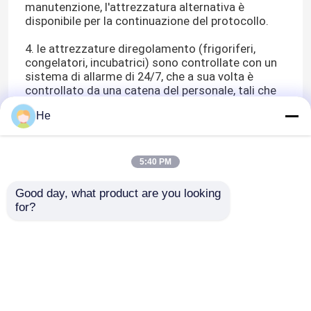
manutenzione, l'attrezzatura alternativa è
disponibile per la continuazione del protocollo.
4. le attrezzature diregolamento (frigoriferi,
congelatori, incubatrici) sono controllate con un
sistema di allarme di 24/7, che a sua volta è
controllato da una catena del personale, tali che
c'è sempre ridondanza.
He
5. Il sistema di gestione della qualità è basato su
un sistema di risposte, assicurando il
miglioramento continuo.
5:40 PM
Good day, what product are you looking 
for?