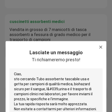
cuscinetti assorbenti medici
Vendita in grosso di 7 manicotti di tasca
assorbenti a fessura di grado medico per il
trasporto di campioni
Lasciate un messaggio
Ti richiameremo presto!
Scatole di spedizione dell'esemplare
Tasche di ghiaccio / sacchetti di ghiaccio per
uso medico con logo personalizzato strutture
pieghevoli a colori pieni
Scatole isolate
L'esemplare di AIC isolato inscatola la scatola