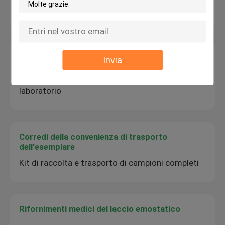
ambientale bassa del corredo del trasporto
Contenitori di trasporto del refrigerante
Invia
Contenitori di trasporto del refrigerante del
campione di sangue, urna dell'esemplare del
laboratorio
Corredi della convenienza di trasporto
dell'esemplare
Kit di raccolta e trasporto di campioni completi
Rifornimenti medici del laccio emostatico