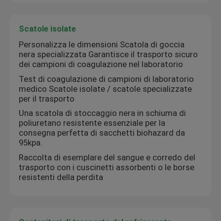
Contenitori di trasporto del refrigerante
Scatole isolate
Personalizza le dimensioni Scatola di goccia
nera specializzata Garantisce il trasporto sicuro
Corredi della convenienza di trasporto dell'esemplare
dei campioni di coagulazione nel laboratorio
Test di coagulazione di campioni di laboratorio
Rifornimenti medici del laccio emostatico
medico Scatole isolate / scatole specializzate
per il trasporto
Una scatola di stoccaggio nera in schiuma di
tubo centrifugo
poliuretano resistente essenziale per la
consegna perfetta di sacchetti biohazard da
95kpa.
Fiale criogeniche
Raccolta di esemplare del sangue e corredo del
trasporto con i cuscinetti assorbenti o le borse
resistenti della perdita
Pacchetti del gel del refrigerante
Borse residue di rischio biologico