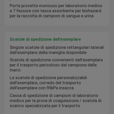
Porta provette monouso per laboratorio medico
a 7 fessure con tasca assorbente per biohazard
borsa di rischio biologico 95kPa
per la raccolta di campioni di sangue e urina
Sacchetti assorbenti
Scatole di spedizione dell'esemplare
Scatola medica dell'esemplare
Singole scatole di spedizione rettangolari laterali
dell'esemplare della maniglia disponibile
Scatole di spedizione convenienti dell'esemplare
maniche assorbenti
per il trasporto pericoloso del campione delle
merci
Le scatole di spedizione personalizzabili
cuscinetti assorbenti medici
dell'esemplare, corredo del trasporto
dell'esemplare con 95kPa insacca
Scatole di spedizione dell'esemplare
Cassa di spedizione di campioni di laboratorio
medico per la prova di coagulazione / scatola di
scarico specializzata per il trasporto
Scatole isolate