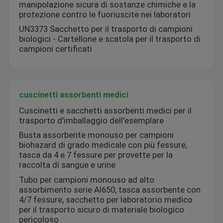
manipolazione sicura di sostanze chimiche e la
protezione contro le fuoriuscite nei laboratori
Su di noi
UN3373 Sacchetto per il trasporto di campioni
biologici - Cartellone e scatola per il trasporto di
campioni certificati
Visita alla fabbrica
Controllo della qualità
cuscinetti assorbenti medici
Cuscinetti e sacchetti assorbenti medici per il
trasporto d'imballaggio dell'esemplare
Notizie
Busta assorbente monouso per campioni
biohazard di grado medicale con più fessure,
Chiedi un preventivo
tasca da 4 e 7 fessure per provette per la
raccolta di sangue e urine
Tubo per campioni monouso ad alto
borse 95Kpa
assorbimento serie AI650, tasca assorbente con
4/7 fessure, sacchetto per laboratorio medico
per il trasporto sicuro di materiale biologico
borsa di trasporto dell'esemplare 95kPa
pericoloso