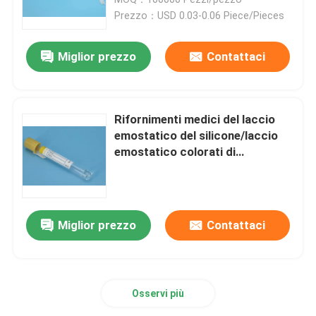
Prezzo：USD 0.03-0.06 Piece/Pieces
borsa di rischio biologico 95kPa
Miglior prezzo
Contattaci
Sacchetti assorbenti
Rifornimenti medici del laccio
Scatola medica dell'esemplare
emostatico del silicone/laccio
emostatico colorati di
emergenza monouso
maniche assorbenti
cuscinetti assorbenti medici
Miglior prezzo
Contattaci
Scatole di spedizione dell'esemplare
Osservi più
Scatole isolate