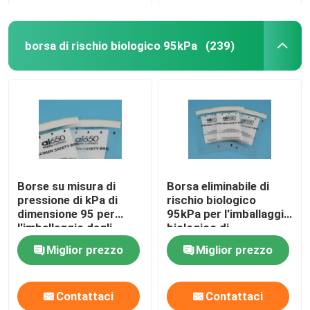
borsa di rischio biologico 95kPa
(239)
Borse su misura di
Borsa eliminabile di
pressione di kPa di
rischio biologico
dimensione 95 per
95kPa per l'imballaggio
l'imballaggio degli
biologico di
esemplari del
rischio/esemplare
Miglior prezzo
Miglior prezzo
trasporto aereo
contagioso
Contattaci
Contattaci