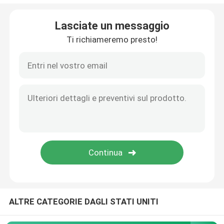
Contenitori di trasporto del refrigerante
Lasciate un messaggio
Ti richiameremo presto!
Corredi della convenienza di trasporto dell'esemplare
Rifornimenti medici del laccio emostatico
tubo centrifugo
Fiale criogeniche
Pacchetti del gel del refrigerante
ALTRE CATEGORIE DAGLI STATI UNITI
Borse residue di rischio biologico