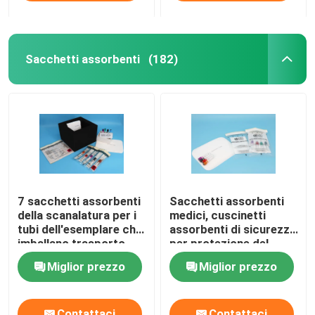
Sacchetti assorbenti
(182)
7 sacchetti assorbenti
Sacchetti assorbenti
della scanalatura per i
medici, cuscinetti
tubi dell'esemplare che
assorbenti di sicurezza
imballano trasporto
per protezione del
aereo sicuro
trasporto
Miglior prezzo
Miglior prezzo
Contattaci
Contattaci