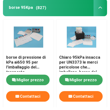
borse 95Kpa
(827)
borse di pressione di
Chiaro 95kPa insacca
kPa ai650 95 per
per UN3373 le merci
l'imballaggio del
pericolose che
trasporto
imballano, borse del
dell'esemplare di
trasporto
Miglior prezzo
Miglior prezzo
rischio biologico
dell'esemplare 95kPa
Contattaci
Contattaci