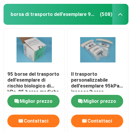
borsa di trasporto dell'esemplare 95kPa
(508)
95 borse del trasporto
Il trasporto
dell'esemplare di
personalizzabile
rischio biologico di
dell'esemplare 95kPa
kPa, 95 borse mediche
insacca/borsa
di trasferimento di KPa
biologica IATA di
Miglior prezzo
Miglior prezzo
rischio approvata
Contattaci
Contattaci