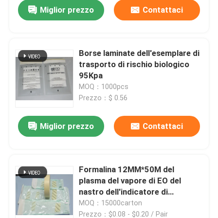
Miglior prezzo
Contattaci
Borse laminate dell'esemplare di
trasporto di rischio biologico
95Kpa
MOQ：1000pcs
Prezzo：$ 0.56
Miglior prezzo
Contattaci
Casa.
Formalina 12MM*50M del
plasma del vapore di EO del
Prodotti
nastro dell'indicatore di
sterilizzazione dell'autoclave
MOQ：15000carton
Video
Prezzo：$0.08 - $0.20 / Pair