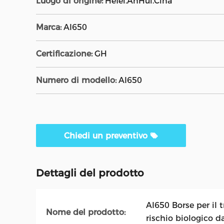
Luogo di origine:
Hefei.AnHui.Cina
Marca:
AI650
Certificazione:
GH
Numero di modello:
AI650
Chiedi un preventivo
Dettagli del prodotto
AI650 Borse per il t
Nome del prodotto:
rischio biologico d