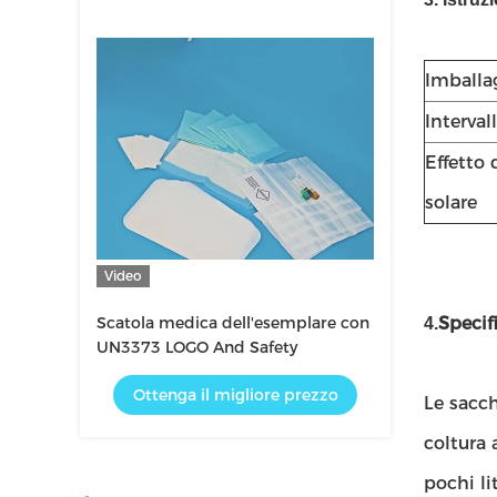
Imballa
Interval
Effetto 
solare
Video
Scatola medica dell'esemplare con
Specif
4.
UN3373 LOGO And Safety
Ottenga il migliore prezzo
Le sacch
coltura 
pochi li