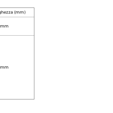
ghezza (mm)
8mm
0mm