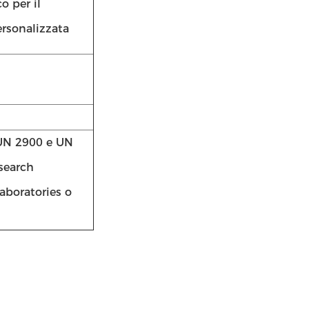
o per il
ersonalizzata
 UN 2900 e UN
esearch
aboratories o