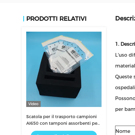
Descri
PRODOTTI RELATIVI
1. Descr
L'uso di
material
Queste 
ospedali
Possono 
Video
per bam
Scatola per il trasporto campioni
AI650 con tamponi assorbenti per
campioni di laboratorio
Nome