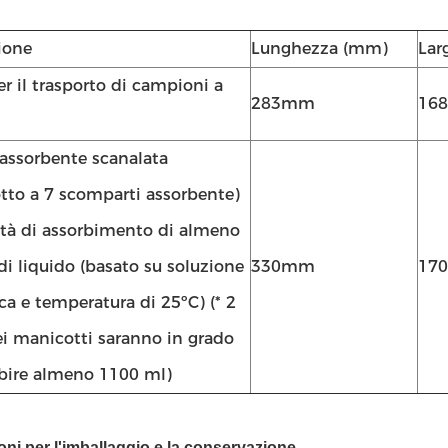
ione
Lunghezza (mm)
Lar
r il trasporto di campioni a
283mm
16
 assorbente scanalata
tto a 7 scomparti assorbente)
ità di assorbimento di almeno
di liquido (basato su soluzione
330mm
17
ica e temperatura di 25ºC) (* 2
ei manicotti saranno in grado
rbire almeno 1100 ml)
ioni per l'imballaggio e la conservazione