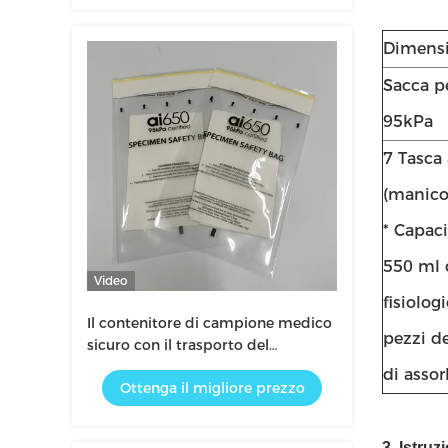
Dimens
Sacca pe
95kPa
7 Tasca
(manico
* Capac
550 ml 
Video
fisiolog
Il contenitore di campione medico
pezzi d
sicuro con il trasporto del
refrigerante di qualità inscatola il
di asso
Ottenga il migliore prezzo
distributore commerciale
assorbente dei sacchetti del
sangue
3. Istruz