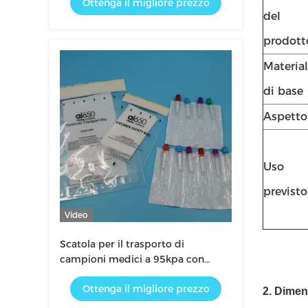
Ottenga il migliore prezzo
del
prodott
Material
di base
Aspetto
Uso
previsto
Video
Scatola per il trasporto di
campioni medici a 95kpa con
tamponi assorbenti Kit per
Ottenga il migliore prezzo
campioni di laboratorio
2. Dimen