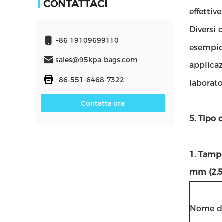
CONTATTACI
effettive
Diversi 
+86 19109699110
esempio,
sales@95kpa-bags.com
applicaz
+86-551-6468-7322
laborato
Contatta ora
5. Tipo 
1. Tamp
mm (2,5
Nome de