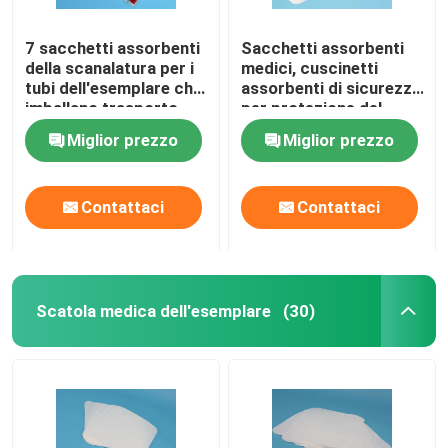
7 sacchetti assorbenti
Sacchetti assorbenti
della scanalatura per i
medici, cuscinetti
tubi dell'esemplare che
assorbenti di sicurezza
imballano trasporto
per protezione del
aereo sicuro
trasporto
Miglior prezzo
Miglior prezzo
Contattaci
Contattaci
Scatola medica dell'esemplare
(30)