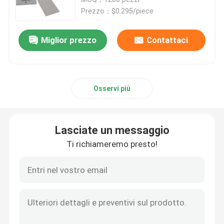
per il trasporto di campioni
Prezzo：$0.295/piece
Biohazard per laboratorio Bolsa
borsa di rischio biologico 95kPa
De Muestras
Miglior prezzo
Contattaci
Sacchetti assorbenti
Osservi più
Scatola medica dell'esemplare
maniche assorbenti
Lasciate un messaggio
Ti richiameremo presto!
cuscinetti assorbenti medici
Scatole di spedizione dell'esemplare
Scatole isolate