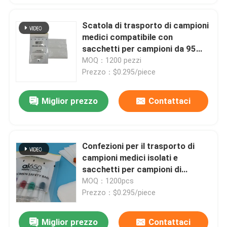
Scatola di trasporto di campioni
medici compatibile con
sacchetti per campioni da 95
Kpa Sacchetti di trasporto da 95
MOQ：1200 pezzi
Kpa per uso di laboratorio e
Prezzo：$0.295/piece
clinico
Miglior prezzo
Contattaci
Confezioni per il trasporto di
campioni medici isolati e
sacchetti per campioni di
pericolo biologico
MOQ：1200pcs
Prezzo：$0.295/piece
Miglior prezzo
Contattaci