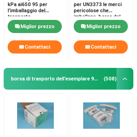
kPa ai650 95 per
per UN3373 le merci
l'imballaggio del
pericolose che
trasporto
imballano, borse del
dell'esemplare di
trasporto
Miglior prezzo
Miglior prezzo
rischio biologico
dell'esemplare 95kPa
Contattaci
Contattaci
borsa di trasporto dell'esemplare 95kPa
(508)