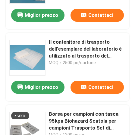
Miglior prezzo
Contattaci
Su di noi
Visita alla fabbrica
Il contenitore di trasporto
dell'esemplare del laboratorio è
Controllo della qualità
utilizzato al trasporto del
campione della raccolta del
MOQ：2500 pc/cartone
sangue
Notizie
Miglior prezzo
Contattaci
Chiedi un preventivo
borse 95Kpa
Borsa per campioni con tasca
95kpa Biohazard Scatola per
campioni Trasporto Set di
borsa di trasporto dell'esemplare 95kPa
scatole per campioni, Sacchetti
MOQ：1200 pezzi