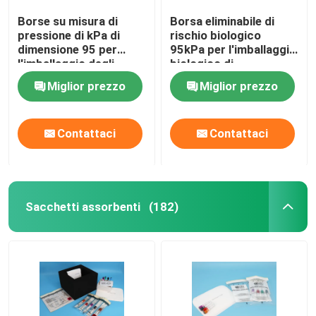
Borse su misura di
Borsa eliminabile di
pressione di kPa di
rischio biologico
dimensione 95 per
95kPa per l'imballaggio
l'imballaggio degli
biologico di
esemplari del
rischio/esemplare
Miglior prezzo
Miglior prezzo
trasporto aereo
contagioso
Contattaci
Contattaci
Sacchetti assorbenti
(182)