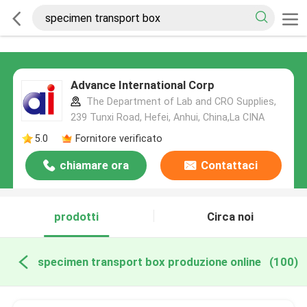
Advance International Corp
The Department of Lab and CRO Supplies,
239 Tunxi Road, Hefei, Anhui, China,La CINA
5.0
Fornitore verificato
chiamare ora
Contattaci
prodotti
Circa noi
specimen transport box produzione online
(100)