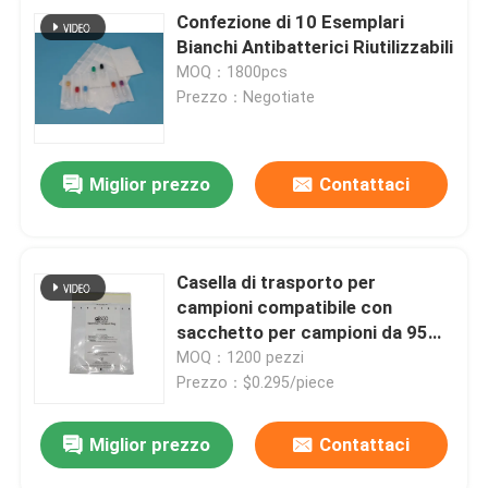
Confezione di 10 Esemplari
Bianchi Antibatterici Riutilizzabili
MOQ：1800pcs
Prezzo：Negotiate
Miglior prezzo
Contattaci
Casella di trasporto per
campioni compatibile con
sacchetto per campioni da 95
Kpa, sacchetto di trasporto da
MOQ：1200 pezzi
95 Kpa, sacchetto di trasporto
Prezzo：$0.295/piece
medico da 95 Kpa per campioni
Miglior prezzo
Contattaci