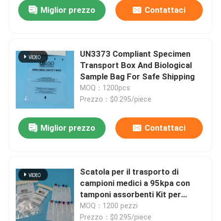
Miglior prezzo
Contattaci
UN3373 Compliant Specimen
Transport Box And Biological
Sample Bag For Safe Shipping
MOQ：1200pcs
Prezzo：$0.295/piece
Miglior prezzo
Contattaci
Casa.
Scatola per il trasporto di
campioni medici a 95kpa con
Prodotti
tamponi assorbenti Kit per
campioni di laboratorio
MOQ：1200 pezzi
Video
Prezzo：$0.295/piece