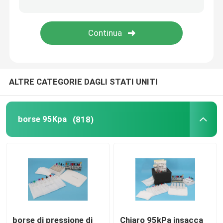
Contenitori di trasporto del refrigerante
Corredi della convenienza di trasporto dell'esemplare
ALTRE CATEGORIE DAGLI STATI UNITI
Rifornimenti medici del laccio emostatico
tubo centrifugo
borse 95Kpa
(818)
Fiale criogeniche
Pacchetti del gel del refrigerante
Borse residue di rischio biologico
borse di pressione di
Chiaro 95kPa insacca