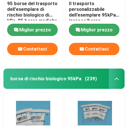
95 borse del trasporto
Il trasporto
dell'esemplare di
personalizzabile
rischio biologico di
dell'esemplare 95kPa
kPa, 95 borse mediche
insacca/borsa
di trasferimento di KPa
biologica IATA di
Miglior prezzo
Miglior prezzo
rischio approvata
Contattaci
Contattaci
borsa di rischio biologico 95kPa
(239)