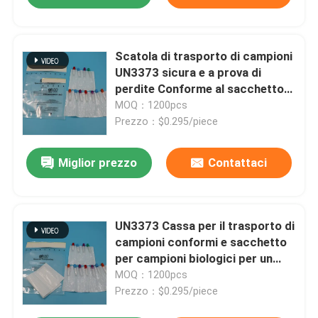
Scatola di trasporto di campioni
UN3373 sicura e a prova di
perdite Conforme al sacchetto
di campioni biologici
MOQ：1200pcs
Prezzo：$0.295/piece
Miglior prezzo
Contattaci
UN3373 Cassa per il trasporto di
campioni conformi e sacchetto
per campioni biologici per un
trasporto sicuro
MOQ：1200pcs
Prezzo：$0.295/piece