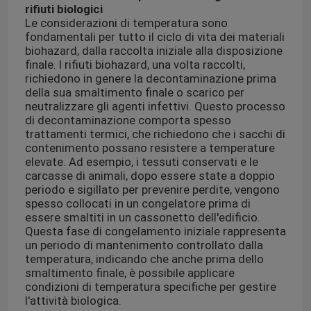
rifiuti biologici
Le considerazioni di temperatura sono
borsa di rischio biologico 95kPa
fondamentali per tutto il ciclo di vita dei materiali
biohazard, dalla raccolta iniziale alla disposizione
finale. I rifiuti biohazard, una volta raccolti,
richiedono in genere la decontaminazione prima
Sacchetti assorbenti
della sua smaltimento finale o scarico per
neutralizzare gli agenti infettivi. Questo processo
di decontaminazione comporta spesso
Scatola medica dell'esemplare
trattamenti termici, che richiedono che i sacchi di
contenimento possano resistere a temperature
elevate. Ad esempio, i tessuti conservati e le
maniche assorbenti
carcasse di animali, dopo essere state a doppio
periodo e sigillato per prevenire perdite, vengono
spesso collocati in un congelatore prima di
cuscinetti assorbenti medici
essere smaltiti in un cassonetto dell'edificio.
Questa fase di congelamento iniziale rappresenta
un periodo di mantenimento controllato dalla
Scatole di spedizione dell'esemplare
temperatura, indicando che anche prima dello
smaltimento finale, è possibile applicare
condizioni di temperatura specifiche per gestire
Scatole isolate
l'attività biologica.