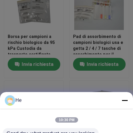
Borsa per campioni a
Pad di assorbimento di
rischio biologico da 95
campioni biologici usa e
kPa Custodia da
getta 2 / 4 / 7 tasche di
trasporto certificata
assorbimento per il
UN3373 per laboratori
trasporto di campioni,
Invia richiesta
Invia richiesta
conforme all'UN3373,
resistente alle perdite
di 95 kPa
He
10:30 PM