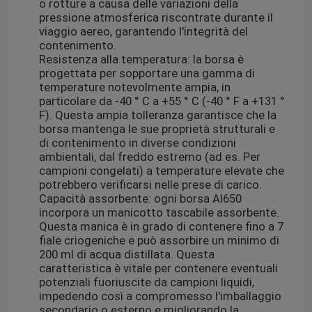
o rotture a causa delle variazioni della
pressione atmosferica riscontrate durante il
viaggio aereo, garantendo l'integrità del
contenimento.
Resistenza alla temperatura: la borsa è
progettata per sopportare una gamma di
temperature notevolmente ampia, in
particolare da -40 ° C a +55 ° C (-40 ° F a +131 °
F). Questa ampia tolleranza garantisce che la
borsa mantenga le sue proprietà strutturali e
di contenimento in diverse condizioni
ambientali, dal freddo estremo (ad es. Per
campioni congelati) a temperature elevate che
potrebbero verificarsi nelle prese di carico.
Capacità assorbente: ogni borsa AI650
incorpora un manicotto tascabile assorbente.
Questa manica è in grado di contenere fino a 7
fiale criogeniche e può assorbire un minimo di
200 ml di acqua distillata. Questa
caratteristica è vitale per contenere eventuali
potenziali fuoriuscite da campioni liquidi,
impedendo così a compromesso l'imballaggio
secondario o esterno e migliorando la