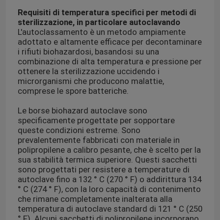
Requisiti di temperatura specifici per metodi di
sterilizzazione, in particolare autoclavando
Contenitori di trasporto del refrigerante
L'autoclassamento è un metodo ampiamente
adottato e altamente efficace per decontaminare
i rifiuti biohazardosi, basandosi su una
Corredi della convenienza di trasporto dell'esemplare
combinazione di alta temperatura e pressione per
ottenere la sterilizzazione uccidendo i
microrganismi che producono malattie,
Rifornimenti medici del laccio emostatico
comprese le spore batteriche.
Le borse biohazard autoclave sono
tubo centrifugo
specificamente progettate per sopportare
queste condizioni estreme. Sono
prevalentemente fabbricati con materiale in
Fiale criogeniche
polipropilene a calibro pesante, che è scelto per la
sua stabilità termica superiore. Questi sacchetti
sono progettati per resistere a temperature di
Pacchetti del gel del refrigerante
autoclave fino a 132 ° C (270 ° F) o addirittura 134
° C (274 ° F), con la loro capacità di contenimento
che rimane completamente inalterata alla
temperatura di autoclave standard di 121 ° C (250
Borse residue di rischio biologico
° F). Alcuni sacchetti di polipropilene incorporano