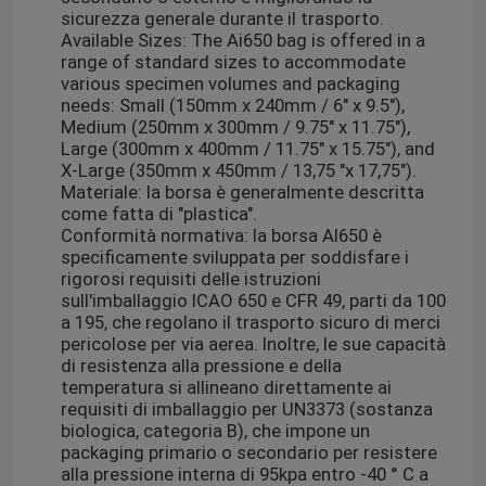
sicurezza generale durante il trasporto.
Available Sizes: The Ai650 bag is offered in a
range of standard sizes to accommodate
various specimen volumes and packaging
needs: Small (150mm x 240mm / 6" x 9.5"),
Medium (250mm x 300mm / 9.75" x 11.75"),
Large (300mm x 400mm / 11.75" x 15.75"), and
X-Large (350mm x 450mm / 13,75 "x 17,75").
Materiale: la borsa è generalmente descritta
come fatta di "plastica".
Conformità normativa: la borsa AI650 è
specificamente sviluppata per soddisfare i
rigorosi requisiti delle istruzioni
sull'imballaggio ICAO 650 e CFR 49, parti da 100
a 195, che regolano il trasporto sicuro di merci
pericolose per via aerea. Inoltre, le sue capacità
di resistenza alla pressione e della
temperatura si allineano direttamente ai
requisiti di imballaggio per UN3373 (sostanza
biologica, categoria B), che impone un
packaging primario o secondario per resistere
alla pressione interna di 95kpa entro -40 ° C a