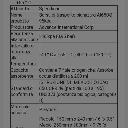
+55 ° C
Attributo
Specifiche
Nome
Borsa di trasporto biohazard AI650®
prodotto
95kpa
Produttore
Advance International Corp.
Resistenza
≥ 95kpa (0,95 bar)
alla pressione
Intervallo di
resistenza
-40 ° C a +55 ° C (-40 ° F a +131 ° F)
alla
temperatura
Capacità
Contiene 7 fiale criogeniche; Assorbe
assorbente
acqua distillata ≥ 200 ml
ISTRUZIONE DI IMBACCHIO ICAO
Standard di
650, CFR 49 (parti da 100 a 195),
conformità
UN3373 (sostanza biologica, categoria
B)
Materiale
Plastica
primario
Piccolo: 150 mm x 240 mm / 6 "x 9.5"
Medio: 250mm x 300mm / 9.75 "x
Taglie