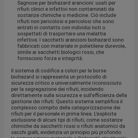
Sagnose per biohazard arancioni: usati per
rifiuti clinici e infettivi non contaminati da
sostanze chimiche o medicine. Ciò include
rifiuti non pericolosi e pericolosi che sono
entrati in contatto con individui noti o
sospettati di trasportare una malattia
infettiva. I sacchetti arancioni biohazard sono
fabbricati con materiale in polietilene durevole,
simile ai sacchetti biologici rossi, che
forniscono forza e integrità.
Il sistema di codifica a colori per le borse
biohazard si rappresenta un protocollo di
sicurezza critico e universalmente riconosciuto
per la segregazione dei rifiuti, incidendo
direttamente sulla sicurezza e sull'efficienza della
Casa.
gestione dei rifiuti. Questo sistema semplifica il
complesso compito della categorizzazione dei
rifiuti per il personale in prima linea. L'esplicita
Prodotti
esclusione di alcuni tipi di rifiuti, come sostanze
chimiche da sacchetti rossi o rifiuti anatomici da
sacchi gialli, evidenzia un principio più profondo:
Video