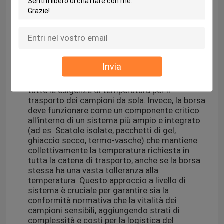
da quello per lo smaltimento dei rifiuti, per
garantire l'integrità del campione e l'affidabilità
diagnostica. I requisiti di temperatura diversi e
specifici per diversi campioni biologici
(temperatura ambiente, refrigerati, congelati)
evidenziano una complessa sfida logistica per i
laboratori e le agenzie di trasporto. Questa
Invia
complessità indica che una singola "borsa
biohazard" non può soddisfare universalmente
tutte le esigenze di temperatura per il
trasporto dei campioni da sola. Invece, la borsa
deve funzionare come un componente critico
all'interno di un sistema più ampio e integrato
(ad es. Scatole isolate, pacchetti di gel,
ghiaccio secco, termo-vasche) che mantiene
collettivamente la temperatura richiesta in
tutta la catena di trasporto, anche se la borsa
stessa ha una vasta tolleranza alla
temperatura. Questo approccio a livello di
sistema è cruciale per garantire sia la
conformità normativa che la vitalità dei
campioni sensibili, aggiungendo strati di
complessità e costi per la logistica del