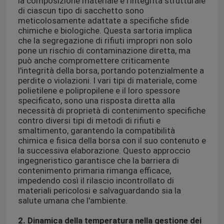
la composizione materiale e l'integrità strutturale
di ciascun tipo di sacchetto sono
meticolosamente adattate a specifiche sfide
Su di noi
chimiche e biologiche. Questa sartoria implica
che la segregazione di rifiuti impropri non solo
pone un rischio di contaminazione diretta, ma
Visita alla fabbrica
può anche compromettere criticamente
l'integrità della borsa, portando potenzialmente a
perdite o violazioni. I vari tipi di materiale, come
polietilene e polipropilene e il loro spessore
Controllo della qualità
specificato, sono una risposta diretta alla
necessità di proprietà di contenimento specifiche
contro diversi tipi di metodi di rifiuti e
Notizie
smaltimento, garantendo la compatibilità
chimica e fisica della borsa con il suo contenuto e
la successiva elaborazione. Questo approccio
Chiedi un preventivo
ingegneristico garantisce che la barriera di
contenimento primaria rimanga efficace,
impedendo così il rilascio incontrollato di
borse 95Kpa
materiali pericolosi e salvaguardando sia la
salute umana che l'ambiente.
borsa di trasporto dell'esemplare 95kPa
2. Dinamica della temperatura nella gestione dei