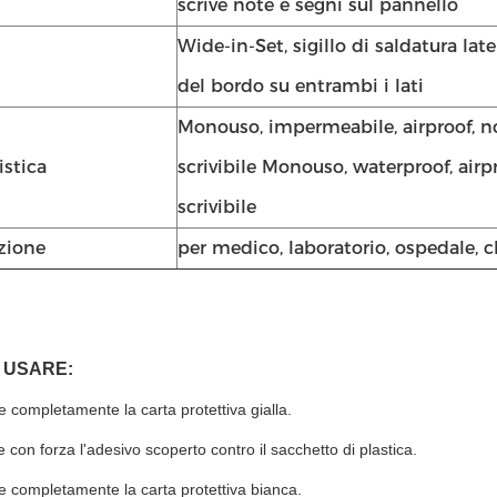
scrive note e segni sul pannello
Wide-in-Set, sigillo di saldatura la
del bordo su entrambi i lati
Monouso, impermeabile, airproof, no
istica
scrivibile Monouso, waterproof, airpr
scrivibile
zione
per medico, laboratorio, ospedale, c
 USARE:
e completamente la carta protettiva gialla.
 con forza l'adesivo scoperto contro il sacchetto di plastica.
e completamente la carta protettiva bianca.