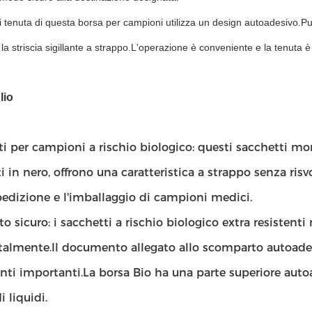
di tenuta di questa borsa per campioni utilizza un design autoadesivo.P
 la striscia sigillante a strappo.L'operazione è conveniente e la tenuta 
lio
i per campioni a rischio biologico: questi sacchetti mo
 in nero, offrono una caratteristica a strappo senza risv
pedizione e l'imballaggio di campioni medici.
o sicuro: i sacchetti a rischio biologico extra resistent
talmente.Il documento allegato allo scomparto autoadesi
i importanti.La borsa Bio ha una parte superiore autoad
i liquidi.