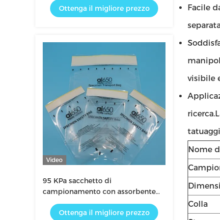
Facile d
Ottenga il migliore prezzo
campioni di sangue sensibili alla
temperatura e il trasporto in
separata
laboratorio di materiali biologici
pericolosi
Soddisfa
manipola
visibile
Applicaz
ricerca.
tatuaggi
Nome de
Video
Campion
95 KPa sacchetto di
Dimens
campionamento con assorbente
per il trasporto in laboratorio
Colla
Ottenga il migliore prezzo