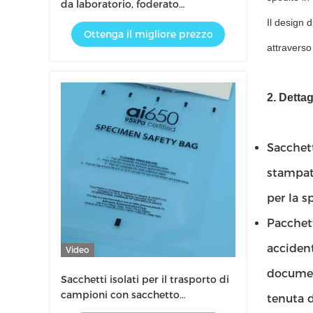
da laboratorio, foderato
assorbente, isolato, per campioni
Il design 
Ottenga il migliore prezzo
di sangue, trasporto sicuro di
attraverso
campioni di laboratorio
2. Dettag
Sacchett
stampati
per la s
Pacchett
acciden
Video
document
Sacchetti isolati per il trasporto di
campioni con sacchetto
tenuta d
assorbente per la conservazione di