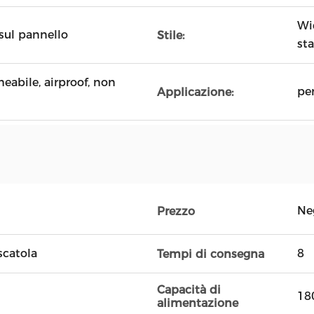
Wid
 sul pannello
Stile:
st
eabile, airproof, non
per
Applicazione:
Ne
Prezzo
scatola
8
Tempi di consegna
Capacità di
18
alimentazione