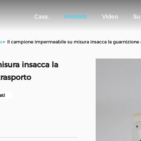
Casa.
Prodotti
Video
Su
a
>
Il campione impermeabile su misura insacca la guarnizione a
sura insacca la
trasporto
ati