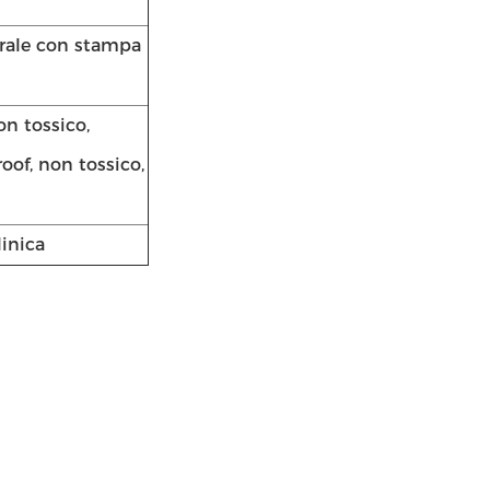
terale con stampa
n tossico,
oof, non tossico,
linica