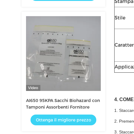
Stampa
Stile
Caratter
Applica
Video
4. COME
AI650 95KPA Sacchi Biohazard con
Tamponi Assorbenti Fornitore
1. Staccar
Ottenga il migliore prezzo
2. Premere
3. Staccar