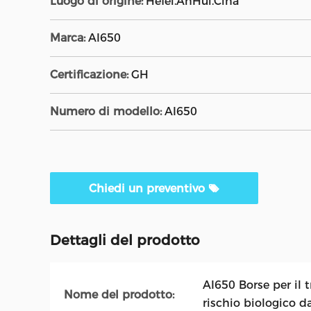
Luogo di origine:
Hefei.AnHui.Cina
Marca:
AI650
Certificazione:
GH
Numero di modello:
AI650
Chiedi un preventivo
Dettagli del prodotto
AI650 Borse per il t
Nome del prodotto:
rischio biologico d