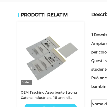
Descri
PRODOTTI RELATIVI
1Descri
Ampiamen
pericolo
Questi s
studente
Può anch
Video
bambini
OEM Taschino Assorbente Strong
Catena Industriale, 15 anni di
fiducia
Nome d