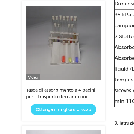
Dimens
95 kPa s
campio
7 Slott
Absorbe
Absorbe
liquid 
Video
temperat
Tasca di assorbimento a 4 bacini
sleeves 
per il trasporto dei campioni
min 110
Ottenga il migliore prezzo
3. istruz