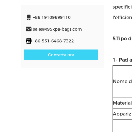
specific
+86 19109699110
l'effici
sales@95kpa-bags.com
5.Tipo d
+86-551-6468-7322
Contatta ora
1- Pad a
Nome de
Material
Appariz