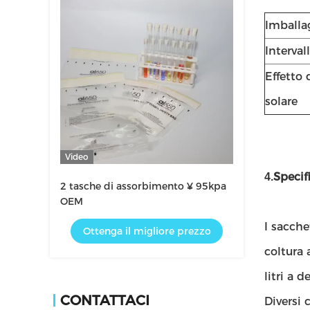
Imballa
Interval
Effetto 
solare
Video
Specif
4.
2 tasche di assorbimento ¥ 95kpa
OEM
I sacche
Ottenga il migliore prezzo
coltura 
litri a 
CONTATTACI
Diversi 