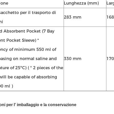
ione
Lunghezza (mm)
Lar
acchetto per il trasporto di
283 mm
16
ni
ed Absorbent Pocket (7 Bay
nt Pocket Sleeve) *
ncy of minimum 550 ml of
(basing on normal saline and
330 mm
17
ure of 25ºC) ( * 2 pieces of the
will be capable of absorbing
0 ml )
ioni per l' imballaggio e la conservazione