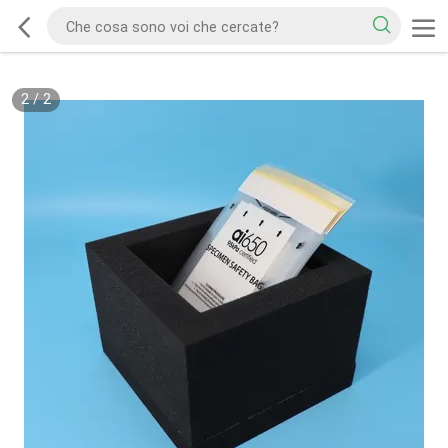
2
/
2