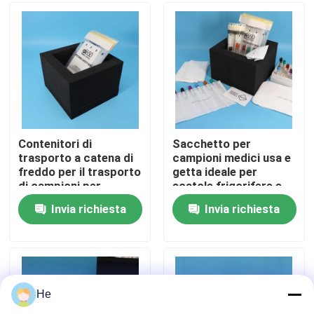
Su di noi
Visita alla fabbrica
Controllo della qualità
Contenitori di
Sacchetto per
trasporto a catena di
campioni medici usa e
freddo per il trasporto
getta ideale per
Notizie
di campioni per
scatole frigorifere e
scatole isolate e
sistemi di trasporto di
Invia richiesta
Invia richiesta
congelatori
refrigeranti Soluzione
Chiedi un preventivo
di imballaggio a
temperatura
controllata
borse 95Kpa
He
borsa di trasporto dell'esemplare 95kPa