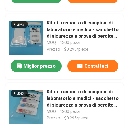
Kit di trasporto di campioni di
laboratorio e medici - sacchetto
di sicurezza a prova di perdite
95 kPa per sangue e campioni
MOQ：1200 pezzi
patologici
Prezzo：$0.295/piece
Miglior prezzo
Contattaci
Kit di trasporto di campioni di
laboratorio e medici - sacchetto
di sicurezza a prova di perdite
95 kPa per sangue e campioni
MOQ：1200 pezzi
patologici
Prezzo：$0.295/piece