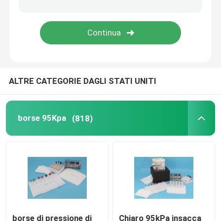
Contenitori di trasporto del refrigerante
Corredi della convenienza di trasporto dell'esemplare
ALTRE CATEGORIE DAGLI STATI UNITI
Rifornimenti medici del laccio emostatico
tubo centrifugo
borse 95Kpa
(818)
Fiale criogeniche
Pacchetti del gel del refrigerante
Borse residue di rischio biologico
borse di pressione di
Chiaro 95kPa insacca