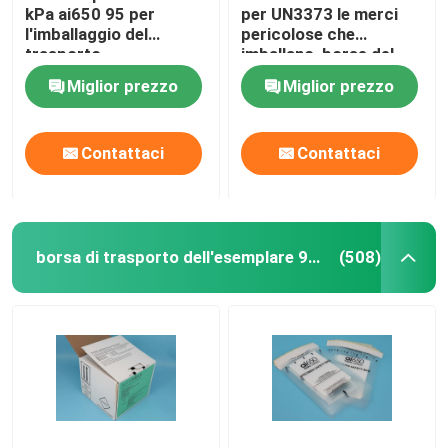
kPa ai650 95 per
per UN3373 le merci
l'imballaggio del
pericolose che
trasporto
imballano, borse del
dell'esemplare di
trasporto
Miglior prezzo
Miglior prezzo
rischio biologico
dell'esemplare 95kPa
Contattaci
Contattaci
borsa di trasporto dell'esemplare 95kPa
(508)