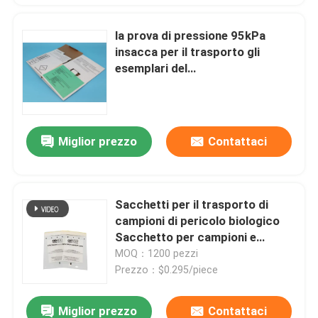
la prova di pressione 95kPa
insacca per il trasporto gli
esemplari del
laboratorio/campioni di rischio
biologico
Miglior prezzo
Contattaci
Sacchetti per il trasporto di
campioni di pericolo biologico
Sacchetto per campioni e
sacchetto per rifiuti di pericolo
MOQ：1200 pezzi
biologico 95 kPa Pressione
Prezzo：$0.295/piece
testata Auto sigillamento per il
trasporto sicuro di campioni
Miglior prezzo
Contattaci