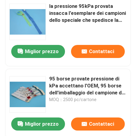
la pressione 95kPa provata
insacca l'esemplare dei campioni
dello speciale che spedisce la
dimensione 9,75" di m. X 11,75"
Miglior prezzo
Contattaci
95 borse provate pressione di
kPa accettano l'OEM, 95 borse
dell'imballaggio del campione del
laboratorio di kPa
MOQ：2500 pc/cartone
Miglior prezzo
Contattaci