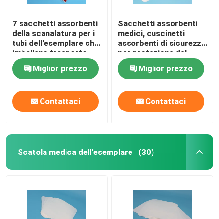
7 sacchetti assorbenti
Sacchetti assorbenti
della scanalatura per i
medici, cuscinetti
tubi dell'esemplare che
assorbenti di sicurezza
imballano trasporto
per protezione del
aereo sicuro
trasporto
Miglior prezzo
Miglior prezzo
Contattaci
Contattaci
Scatola medica dell'esemplare
(30)