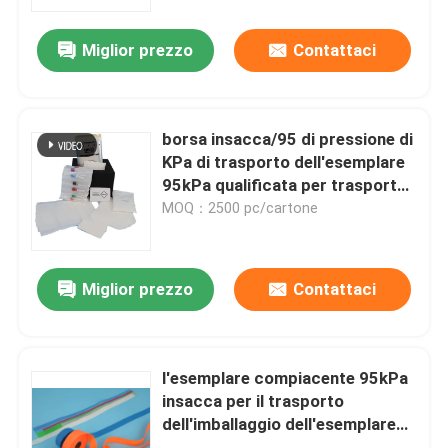
Miglior prezzo
Contattaci
Su di noi
Visita alla fabbrica
borsa insacca/95 di pressione di
KPa di trasporto dell'esemplare
Controllo della qualità
95kPa qualificata per trasporto
aereo
MOQ：2500 pc/cartone
Notizie
Miglior prezzo
Contattaci
Chiedi un preventivo
borse 95Kpa
l'esemplare compiacente 95kPa
insacca per il trasporto
dell'imballaggio dell'esemplare
borsa di trasporto dell'esemplare 95kPa
dell'ospedale e del laboratorio