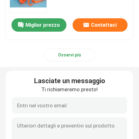
borsa di rischio biologico 95kPa
Miglior prezzo
Contattaci
Sacchetti assorbenti
Osservi più
Scatola medica dell'esemplare
maniche assorbenti
Lasciate un messaggio
Ti richiameremo presto!
cuscinetti assorbenti medici
Scatole di spedizione dell'esemplare
Scatole isolate