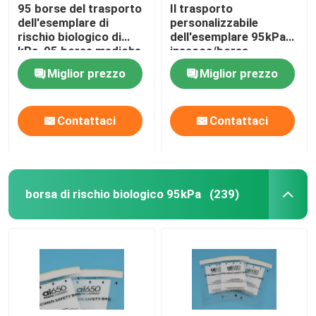
95 borse del trasporto
Il trasporto
dell'esemplare di
personalizzabile
rischio biologico di
dell'esemplare 95kPa
kPa, 95 borse mediche
insacca/borsa
di trasferimento di KPa
biologica IATA di
Miglior prezzo
Miglior prezzo
rischio approvata
Contattaci
Contattaci
borsa di rischio biologico 95kPa
(239)