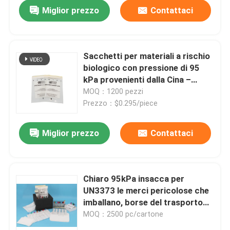
Miglior prezzo
Contattaci
Sacchetti per materiali a rischio
biologico con pressione di 95
kPa provenienti dalla Cina –
conformi UN3373 con sacchetti
MOQ：1200 pezzi
assorbenti AI650
Prezzo：$0.295/piece
Miglior prezzo
Contattaci
Casa.
Chiaro 95kPa insacca per
UN3373 le merci pericolose che
Prodotti
imballano, borse del trasporto
dell'esemplare 95kPa
MOQ：2500 pc/cartone
Video