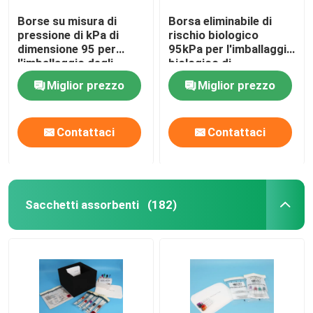
Borse su misura di
Borsa eliminabile di
pressione di kPa di
rischio biologico
dimensione 95 per
95kPa per l'imballaggio
l'imballaggio degli
biologico di
esemplari del
rischio/esemplare
Miglior prezzo
Miglior prezzo
trasporto aereo
contagioso
Contattaci
Contattaci
Sacchetti assorbenti
(182)