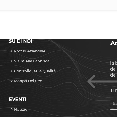
SU DI NOI
Ad
Profilo Aziendale
Visita Alla Fabbrica
la 
del
Controllo Della Qualità
del
Mappa Del Sito
ref
de
Ti 
EVENTI
Notizie