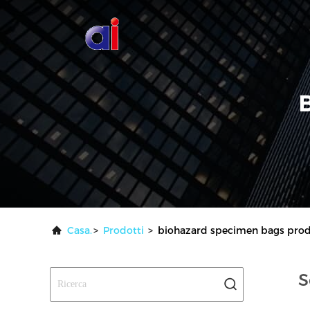
Casa.
>
Prodotti
>
biohazard specimen bags produ
S