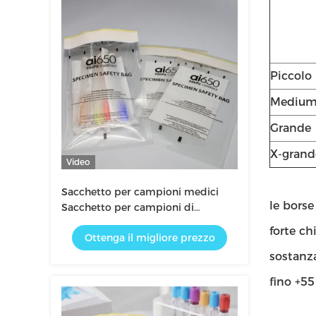
Piccolo
Mediu
Grande
X-grand
Video
Sacchetto per campioni medici
le borse
Sacchetto per campioni di
trasporto Sacchetto per rischi
forte ch
Ottenga il migliore prezzo
biologici
sostanz
fino +55 