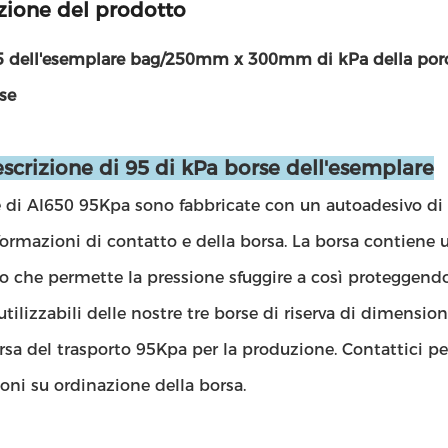
zione del prodotto
95 dell'esemplare bag/250mm x 300mm di kPa della porce
se
scrizione di 95 di kPa borse dell'esemplare
 di AI650 95Kpa sono fabbricate con un autoadesivo di 
formazioni di contatto e della borsa. La borsa contiene 
io che permette la pressione sfuggire a così proteggendo
utilizzabili delle nostre tre borse di riserva di dimen
rsa del trasporto 95Kpa per la produzione. Contattici per
ni su ordinazione della borsa.