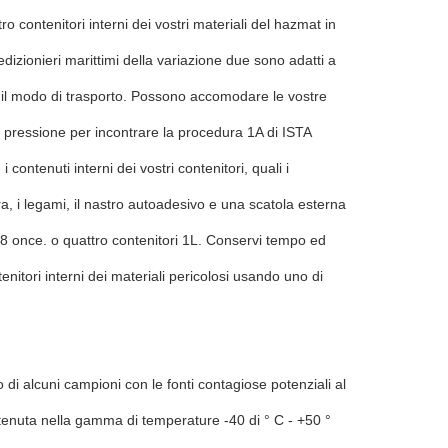
o contenitori interni dei vostri materiali del hazmat in
dizionieri marittimi della variazione due sono adatti a
tutto il modo di trasporto. Possono accomodare le vostre
di pressione per incontrare la procedura 1A di ISTA
ontenuti interni dei vostri contenitori, quali i
ibra, i legami, il nastro autoadesivo e una scatola esterna
o 8 once. o quattro contenitori 1L. Conservi tempo ed
enitori interni dei materiali pericolosi usando uno di
i o di alcuni campioni con le fonti contagiose potenziali al
 tenuta nella gamma di temperature -40 di ° C - +50 °