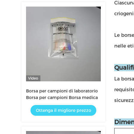
Ciascuna
criogeni
Le bors
nelle et
Qualif
Video
La borsa
requisit
Borsa per campioni di laboratorio
Borsa per campioni Borsa medica
sicurezz
Ottenga il migliore prezzo
Dimens