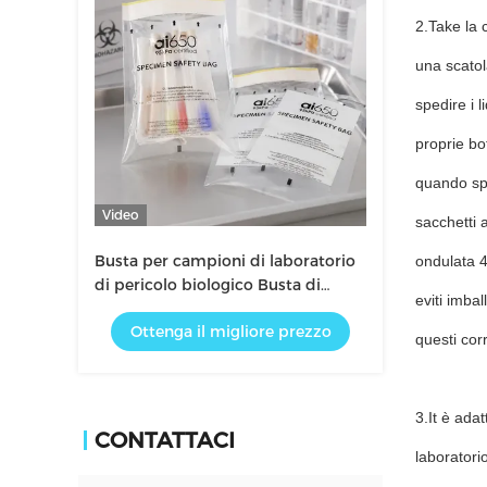
2.Take la 
una scatol
spedire i l
proprie bo
quando spe
Video
sacchetti a
Busta per campioni di laboratorio
ondulata 4
di pericolo biologico Busta di
eviti imba
trasporto di campioni
Ottenga il migliore prezzo
questi cor
3.It è adat
CONTATTACI
laboratori