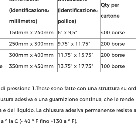
Qty per
(identificazione.:
(identificazione.:
cartone
millimetro)
pollice)
150mm x 240mm
6" x 9,5"
400 borse
m
250mm x 300mm
9,75" x 11,75"
200 borse
300mm x 400mm
11,75" x 15,75"
200 borse
e
350mm x 450mm
13,75" x 17,75"
100 borse
 di pressione 1.These sono fatte con una struttura su or
iusura adesiva e una guarnizione continua, che le rende 
a e del liquido. La chiusura adesiva permanente resiste
a ⁰ la C (- 40 ⁰ F fino +130 a ⁰ F).