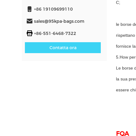
C;
+86 19109699110
sales@95kpa-bags.com
le borse d
+86-551-6468-7322
rispettano
fornisce l
Contatta ora
5.How per 
Le borse d
la sua pre
essere chi
FQA