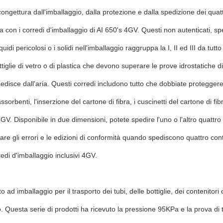
congettura dall'imballaggio, dalla protezione e dalla spedizione dei quattr
a con i corredi d'imballaggio di AI 650's 4GV. Questi non autenticati, spe
iquidi pericolosi o i solidi nell'imballaggio raggruppa la I, II ed III da 
ttiglie di vetro o di plastica che devono superare le prove idrostatiche 
disce dall'aria. Questi corredi includono tutto che dobbiate proteggere i c
ssorbenti, l'inserzione del cartone di fibra, i cuscinetti del cartone di f
GV. Disponibile in due dimensioni, potete spedire l'uno o l'altro quattr
llare gli errori e le edizioni di conformità quando spediscono quattro cont
redi d'imballaggio inclusivi 4GV.
to ad imballaggio per il trasporto dei tubi, delle bottiglie, dei contenitor
o. Questa serie di prodotti ha ricevuto la pressione 95KPa e la prova di