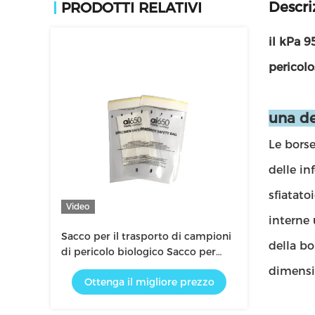
Descri
PRODOTTI RELATIVI
il kPa 
pericolo
una de
Le borse
delle in
sfiatato
Video
interne 
Sacco per il trasporto di campioni
della bo
di pericolo biologico Sacco per
campioni di laboratorio
dimensio
Ottenga il migliore prezzo