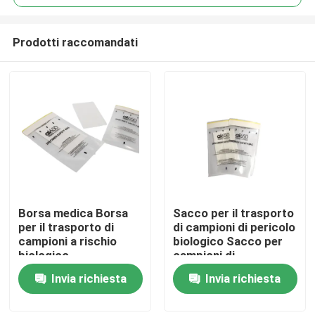
Prodotti raccomandati
Borsa medica Borsa
Sacco per il trasporto
Casa.
per il trasporto di
di campioni di pericolo
campioni a rischio
biologico Sacco per
biologico
campioni di
Prodotti
laboratorio
Invia richiesta
Invia richiesta
Video