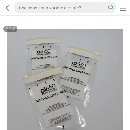
2
/
2