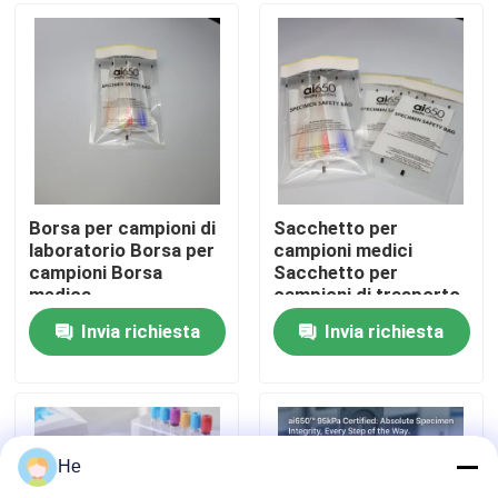
Su di noi
Visita alla fabbrica
Controllo della qualità
Borsa per campioni di
Sacchetto per
laboratorio Borsa per
campioni medici
campioni Borsa
Sacchetto per
Notizie
medica
campioni di trasporto
Sacchetto per rischi
Invia richiesta
Invia richiesta
biologici
Chiedi un preventivo
borse 95Kpa
He
borsa di trasporto dell'esemplare 95kPa